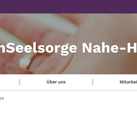
onSeelsorge Nahe-
Über uns
Mitarbei
se