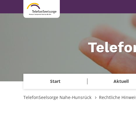
Zum Inhalt springen
Telef
Start
Aktuell
TelefonSeelsorge Nahe-Hunsrück
Rechtliche Hinwei